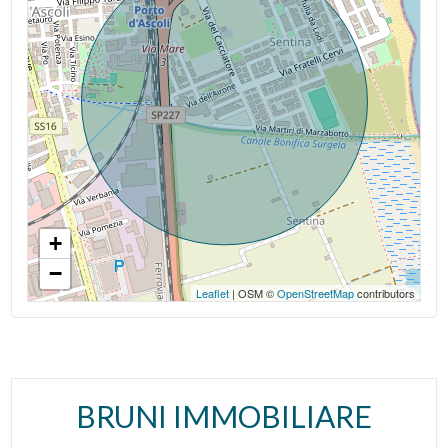
+
−
Leaflet
| OSM ©
OpenStreetMap
contributors
BRUNI IMMOBILIARE