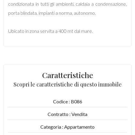
condizionata in tutti gli ambienti, caldaia a condensazione,
porta blindata, impianti a norma, autonomo.
Ubicato in zona servita a 400 mt dal mare.
Locali
minimi
Qualsiasi
Caratteristiche
1
Scopri le caratteristiche di questo immobile
2
Codice : B086
Contratto : Vendita
3
Categoria : Appartamento
4