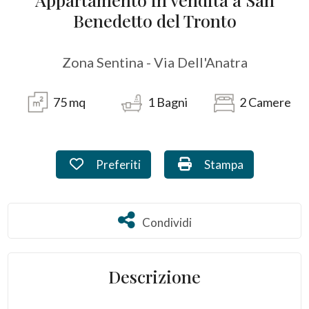
Benedetto del Tronto
Provincia
Zona Sentina - Via Dell'Anatra
Comune
75
mq
1
Bagni
2
Camere
Preferiti: Cod. B086
Stampa: Cod. B086
Preferiti
Stampa
Tipologia
-
Condividi
Condividi
multiscelta
Qualsiasi
Descrizione
Residenziali