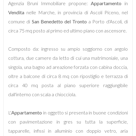
Agenzia Bruni Immobiliare propone:
Appartamento
in
Vendita
nelle Marche, in provincia di Ascoli Piceno, nel
Commerciali
comune di
San Benedetto del Tronto
a Porto d'Ascoli, di
circa 75 mq posto al primo ed ultimo piano con ascensore.
Industriali
Composto da: ingresso su ampio soggiorno con angolo
Prezzo
cottura, due camere da letto di cui una matrimoniale, una
singola, una bagno ad areazione forzata con cabina doccia,
oltre a balcone di circa 8 mq con ripostiglio e terrazza di
circa 40 mq posta al piano superiore raggiungibile
dall'interno con scala a chiocciola.
Totale
L'
Appartamento
in oggetto si presenta in buone condizioni
mq
con pavimentazione in gres su tutta la superficie,
tapparelle, infissi in alluminio con doppio vetro, aria