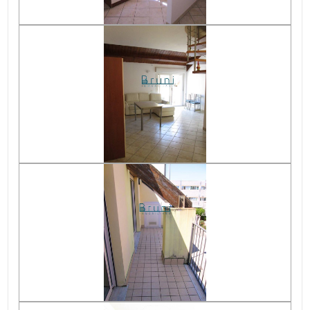
Posto auto/Box
Balcone/Terrazzo
Ascensore
Arredato
Nuova costruzione
Lusso