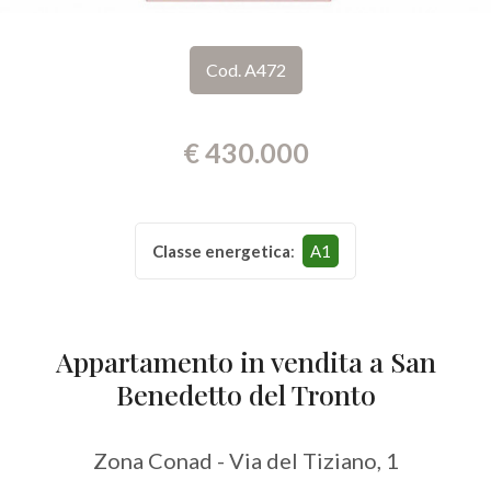
Provincia
Cod. A472
Comune
€ 430.000
Classe energetica
:
A1
Tipologia
-
Appartamento in vendita a San
multiscelta
Benedetto del Tronto
Qualsiasi
Zona Conad - Via del Tiziano, 1
Residenziali