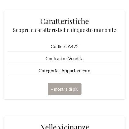
4
Caratteristiche
5
Scopri le caratteristiche di questo immobile
5+
Codice : A472
Contratto : Vendita
Camere
Categoria : Appartamento
minime
Indirizzo : Via del Tiziano, 1
Qualsiasi
CAP : 63074
1
Comune : San Benedetto del Tronto
Zona : Zona Conad
2
Nelle vicinanze