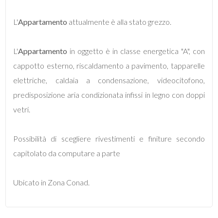
L'
Appartamento
attualmente è alla stato grezzo.
5
L'
Appartamento
in oggetto è in classe energetica "A", con
5+
cappotto esterno, riscaldamento a pavimento, tapparelle
elettriche, caldaia a condensazione, videocitofono,
Bagni
predisposizione aria condizionata infissi in legno con doppi
minimi
vetri.
Qualsiasi
Possibilità di scegliere rivestimenti e finiture secondo
capitolato da computare a parte
1
Ubicato in Zona Conad.
2
3