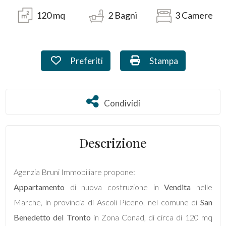
120
mq
2
Bagni
3
Camere
Commerciali
Industriali
Preferiti: Cod. A472
Stampa: Cod. A472
Preferiti
Stampa
Prezzo
Condividi
Condividi
Descrizione
Agenzia Bruni Immobiliare propone:
Totale
Appartamento
di nuova costruzione in
Vendita
nelle
mq
Marche, in provincia di Ascoli Piceno, nel comune di
San
Benedetto del Tronto
in Zona Conad, di circa di 120 mq