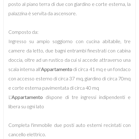
posto al piano terra di due con giardino e corte esterna, la
palazzina è servita da ascensore.
Composto da:
Locali
Ingresso su ampio soggiorno con cucina abitabile, tre
minimi
camere da letto, due bagni entrambi finestrati con cabina
doccia, oltre ad un rustico da cui si accede attraverso una
Qualsiasi
scala interna all'
Appartamento
di circa 41 mq e un fondaco
con accesso esterno di circa 37 mq, giardino di circa 70mq
1
e corte esterna pavimentata di circa 40 mq
L'
Appartamento
dispone di tre ingressi indipendenti e
2
libera su ogni lato
3
Completa l'immobile due posti auto esterni recintati con
cancello elettrico.
4